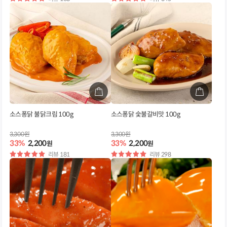
점
점
소스퐁닭 불닭크림 100g
소스퐁닭 숯불갈비맛 100g
3,300원
3,300원
33%
2,200
33%
2,200
원
원
별
리뷰 181
별
리뷰 298
점
점