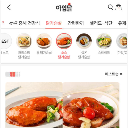
바로가기
이
검
전
색
0
페
페
장
이
이
바
지
지
트
🐟지중해 건강식
닭가슴살
간편한끼
샐러드·식단
유제
구
로
로
상
니
이
이
로
동
동
품
이
하
하
리
동
기
기
스
하
베스트
크리스피
통 닭가슴살
소스
실온
스테이크
한입/큐
트
기
닭가슴살
닭가슴살
닭가슴살
페
이
지
베스트순
1
2
3
열
열
열
로
로
로
보
보
보
기
기
기