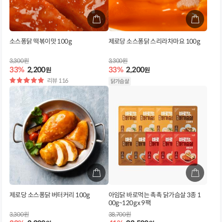
소스퐁닭 떡볶이맛 100g
제로당 소스퐁닭 스리라차마요 100g
3,300원
3,300원
33%
2,200
33%
2,200
원
원
별
리뷰 116
닭가슴살
점
제로당 소스퐁닭 버터커리 100g
아임닭 바로먹는 촉촉 닭가슴살 3종 1
00g~120g x 9팩
3,300원
38,700원