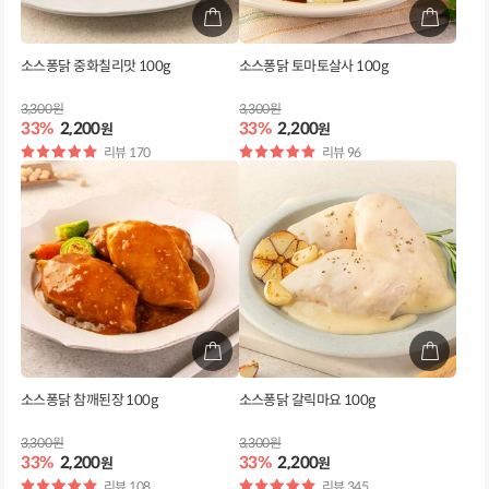
소스퐁닭 중화칠리맛 100g
소스퐁닭 토마토살사 100g
3,300원
3,300원
33%
2,200
33%
2,200
원
원
별
리뷰 170
별
리뷰 96
점
점
소스퐁닭 참깨된장 100g
소스퐁닭 갈릭마요 100g
3,300원
3,300원
33%
2,200
33%
2,200
원
원
별
리뷰 108
별
리뷰 345