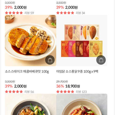
3,300원
3,300원
39%
2,000
39%
2,000
원
원
별
리뷰 59
별
리뷰 34
점
점
소스스테이크 매콤바베큐맛 100g
아임닭 소스퐁닭 9종 100g x 9팩
3,300원
29,700원
39%
2,000
36%
18,900
원
원
별
리뷰 56
별
리뷰 123
점
점