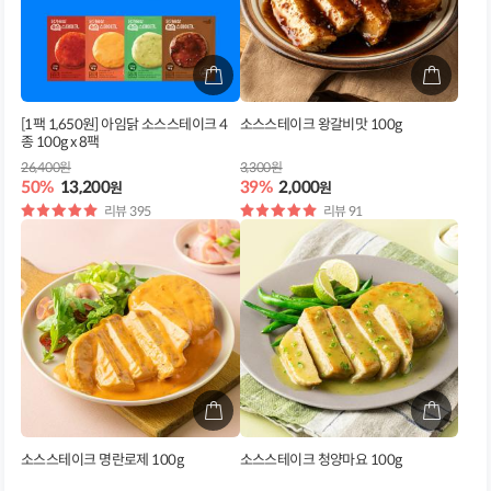
[1팩 1,650원] 아임닭 소스스테이크 4
소스스테이크 왕갈비맛 100g
종 100g x 8팩
26,400원
3,300원
50%
13,200
39%
2,000
원
원
별
리뷰 395
별
리뷰 91
점
점
소스스테이크 명란로제 100g
소스스테이크 청양마요 100g