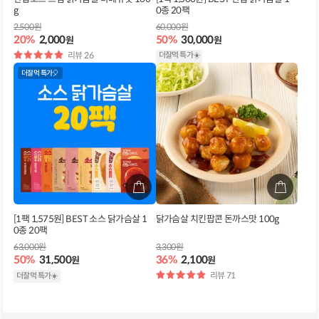
g
0종 20팩
2,500원
60,000원
20%
2,000
50%
30,000
원
원
별
리뷰 26
더잘먹 특가☀️
점
더잘먹 특가🎈
[1팩 1,575원] BEST 소스 닭가슴살 1
닭가슴살 치킨팝콘 돈까스맛 100g
0종 20팩
63,000원
3,300원
50%
31,500
36%
2,100
원
원
별
리뷰 71
더잘먹 특가☀️
점