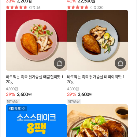
33%
2,200
41%
22,500
원
원
별
리뷰 16
별
리뷰 230
점
점
바로먹는 촉촉 닭가슴살 매콤칠리맛 1
바로먹는 촉촉 닭가슴살 데리야끼맛 1
20g
20g
4,300원
4,300원
39%
2,600
39%
2,600
원
원
닭가슴살
닭가슴살
더잘먹 특가🎈