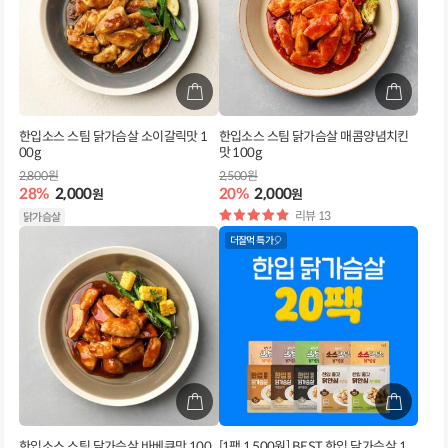
한입소스 스팀 닭가슴살 소이갈릭맛 1
한입소스 스팀 닭가슴살 매콤양념치킨
00g
맛 100g
2,800원
2,500원
28%
2,000
20%
2,000
원
원
별
리뷰 13
닭가슴살
점
더잘먹 특가🎈
한입소스 스팀 닭가슴살 바베큐맛 100
[1팩 1,500원] BEST 한입 닭가슴살 1