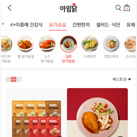
바로가기
이
검
전
색
0
페
페
장
이
이
바
지
지
트
🐟지중해 건강식
닭가슴살
간편한끼
샐러드·식단
유제
구
로
로
상
니
이
이
로
동
동
품
이
하
하
리
동
기
기
스
하
크리스피
통 닭가슴살
소스
실온
스테이크
한입/큐브
소시지/
트
기
닭가슴살
닭가슴살
닭가슴살
페
이
지
베스트순
1
2
3
열
열
열
로
로
로
보
보
보
기
기
기