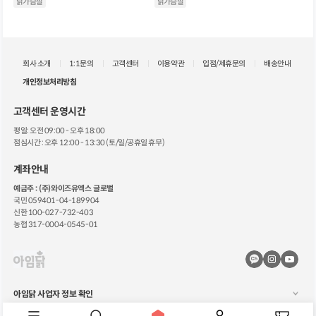
닭가슴살
닭가슴살
회사 소개
1:1문의
고객센터
이용약관
입점/제휴문의
배송안내
개인정보처리방침
고객센터 운영시간
평일: 오전 09:00 - 오후 18:00
점심시간 : 오후 12:00 - 13:30 (토/일/공휴일 휴무)
계좌안내
예금주 : (주)와이즈유엑스 글로벌
국민 059401-04-189904
신한 100-027-732-403
농협 317-0004-0545-01
카
공
공
카
식
식
오
인
유
톡
스
튜
아임닭 사업자 정보 확인
채
타
브
Copyright ©️국가대표 닭가슴살 아임닭. All rights reserved.