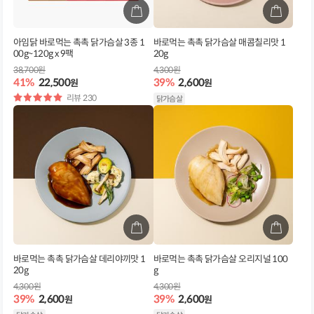
아임닭 바로먹는 촉촉 닭가슴살 3종 1
바로먹는 촉촉 닭가슴살 매콤칠리맛 1
00g~120g x 9팩
20g
38,700원
4,300원
41%
22,500
39%
2,600
원
원
별
리뷰 230
닭가슴살
점
바로먹는 촉촉 닭가슴살 데리야끼맛 1
바로먹는 촉촉 닭가슴살 오리지널 100
20g
g
4,300원
4,300원
39%
2,600
39%
2,600
원
원